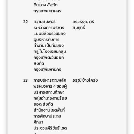
ดินแดง สังกัด
กรุงเทพมหานคร
32
ความสัมพันธ์
อรวรรณ ศรี
ระหว่างการบริหาร
สัมฤทธิ์
แบบมีส่วนร่วมของ
ผู้บริหารกับการ
ทำงาน เป็นทีมของ
ครู ในโรงเรียนกลุ่ม
กรุงเทพตะวันออก
สังกัด
กรุงเทพมหานคร
33
การบริหารตามหลัก
อรุณี ช้างโคร่ง
พรหมวิหาร 4 ของผู้
บริหารสถานศึกษา
กลุ่มอำเภอสามร้อย
ยอด สังกัด
สำนักงาน เขตพื้นที่
การศึกษาประถม
ศึกษา
ประจวบคีรีขันธ์ เขต