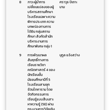
8
ภาวะผู้นำการ
ศราวุธ ปิเถาะ
เปลี่ยนแปลงของผู้
นาม
บริหารสถานศึกษา
โรงเรียนเฉพาะความ
พิการประเภท ความ
บกพร่องทางการ
ได้ยิน กลุ่มสถาน
ศึกษา สังกัดสำนัก
บริหารงานการ
ศึกษาพิเศษ กลุ่ม 1
9
การพัฒนาผล
นุกูล แจ้งสว่าง
สัมฤทธิ์ทางการ
เรียนรายวิชา
คณิตศาสตร์ 4 ของ
นักเรียนชั้น
มัธยมศึกษาปีที่ 5
โรงเรียนสามชุก
รัตนโภคาราม โดย
จัดกิจกรรมการ
เรียนรู้แบบสืบเสาะ
หาความรู้ (5E) ผ่าน
กระบวนการวิจัยเชิง