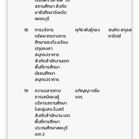
เรียนฟรี มีอาชีพ” ใน
สถานศึกษา สังกัด
อาชีวศึกษาจังหวัด
เพชรบุรี
18
การบริหาร
ศุภัช พันธุ์ทอง
สมคิด สกุลส
ทรัพยากรทางการ
ถาปัตย์
ศึกษาของโรงเรียน
ปทุมคงคา
สมุทรปราการ
สังกัดสำนักงานเขต
พื้นที่การศึกษา
มัธยมศึกษา
สมุทรปราการ
19
ความฉลาดทาง
อภิญญา กลิ่น
อารมณ์ของผู้
ขจร
บริหารสถานศึกษา
ในกลุ่มสระโบสถ์
สังกัดสำนักงาน เขต
พื้นที่การศึกษา
ประถมศึกษาลพบุรี
เขต 2