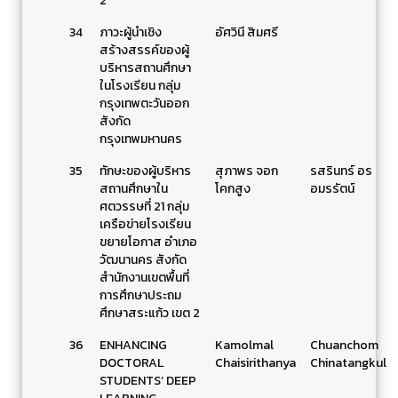
2
34
ภาวะผู้นำเชิง
อัศวินี สิมศรี
สร้างสรรค์ของผู้
บริหารสถานศึกษา
ในโรงเรียน กลุ่ม
กรุงเทพตะวันออก
สังกัด
กรุงเทพมหานคร
35
ทักษะของผู้บริหาร
สุภาพร จอก
รสรินทร์ อร
สถานศึกษาใน
โคกสูง
อมรรัตน์
ศตวรรษที่ 21 กลุ่ม
เครือข่ายโรงเรียน
ขยายโอกาส อำเภอ
วัฒนานคร สังกัด
สำนักงานเขตพื้นที่
การศึกษาประถม
ศึกษาสระแก้ว เขต 2
36
ENHANCING
Kamolmal
Chuanchom
DOCTORAL
Chaisirithanya
Chinatangkul
STUDENTS’ DEEP