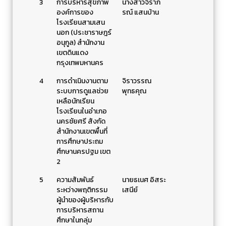
3
การบริหารสุขภาพ
นางสาวจิราภ
องค์การของ
รณ์ แสนบ้าน
โรงเรียนสามเสน
นอก (ประชาราษฎร์
อนุกูล) สำนักงาน
เขตดินแดง
กรุงเทพมหานคร
4
การดำเนินงานตาม
จิราวรรณ
ระบบการดูแลช่วย
พุทธคุณ
เหลือนักเรียน
โรงเรียนในอำเภอ
นครชัยศรี สังกัด
สำนักงานเขตพื้นที่
การศึกษาประถม
ศึกษานครปฐม เขต
2
5
ความสัมพันธ์
นายธเนศ อิสระ
ระหว่างพฤติกรรม
เสนีย์
ผู้นำของผู้บริหารกับ
การบริหารสถาน
ศึกษาในกลุ่ม