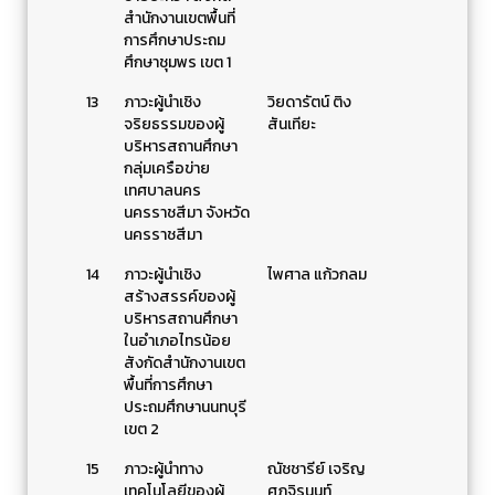
สำนักงานเขตพื้นที่
การศึกษาประถม
ศึกษาชุมพร เขต 1
13
ภาวะผู้นำเชิง
วิยดารัตน์ ติง
จริยธรรมของผู้
สันเทียะ
บริหารสถานศึกษา
กลุ่มเครือข่าย
เทศบาลนคร
นครราชสีมา จังหวัด
นครราชสีมา
14
ภาวะผู้นำเชิง
ไพศาล แก้วกลม
สร้างสรรค์ของผู้
บริหารสถานศึกษา
ในอำเภอไทรน้อย
สังกัดสำนักงานเขต
พื้นที่การศึกษา
ประถมศึกษานนทบุรี
เขต 2
15
ภาวะผู้นำทาง
ณัชชารีย์ เจริญ
เทคโนโลยีของผู้
ศุภจิรนนท์