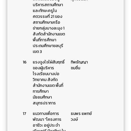
บริหารสถานศึกษา
และทักษะครูใน
ศตวรรษที่ 21 ของ
สถานศึกษาเครือ
ข่ายกลุ่มบางละมุง 1
สังกัดสำนักงานเขต
พื้นที่การศึกษา
ประถมศึกษาชลบุรี
เขต 3
16
แรงจูงใจใฝ่สัมฤทธิ์
ทิพธัญญา
ของผู้บริหาร
ชมชื่น
โรงเรียนบางบ่อ
วิทยาคม สังกัด
สำนักงานเขต พื้นที่
การศึกษา
มัธยมศึกษา
สมุทรปราการ
17
แนวทางเพื่อการ
ธนพร แพทย์
พัฒนา “โครงการ
วงษ์
อาชีวะ อยู่ประจำ