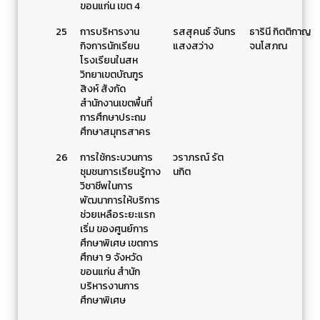
ขอนแก่น เขต 4
25
การบริหารงาน
รสสุคนธ์ จันทร
ธารินี กิตติกาญ
กิจการนักเรียน
แสงสว่าง
จนโสภณ
โรงเรียนในสห
วิทยาเขตบัณฑูร
สิงห์ สังกัด
สำนักงานเขตพื้นที่
การศึกษาประถม
ศึกษาสมุทรสาคร
26
การใช้กระบวนการ
วราภรณ์ รัต
ชุมชนการเรียนรู้ทาง
นกิต
วิชาชีพในการ
พัฒนาการให้บริการ
ช่วยเหลือระยะแรก
เริ่ม ของศูนย์การ
ศึกษาพิเศษ เขตการ
ศึกษา 9 จังหวัด
ขอนแก่น สำนัก
บริหารงานการ
ศึกษาพิเศษ