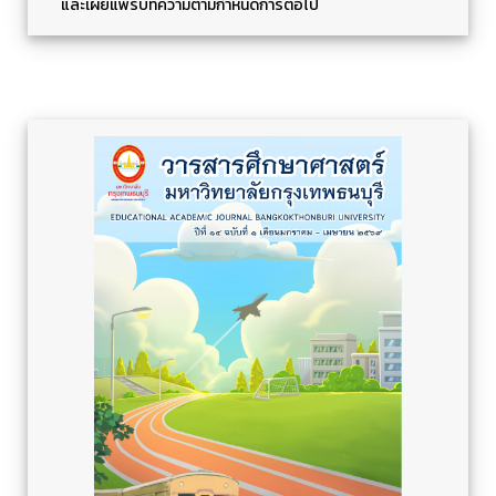
และเผยแพร่บทความตามกำหนดการต่อไป