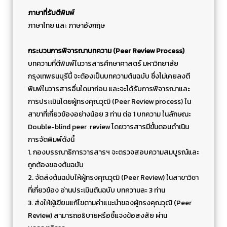
ภาษาที่รับตีพิมพ์
ภาษาไทย และ ภาษาอังกฤษ
กระบวนการพิจารณาบทความ (Peer Review Process)
บทความที่ตีพิมพ์ในวารสารศึกษาศาสตร์ มหาวิทยาลัย
กรุงเทพธนบุรีนี้ จะต้องเป็นบทความต้นฉบับ ซึ่งไม่เคยลงตี
พิมพ์ในวารสารอื่นใดมาก่อน และจะได้รับการพิจารณาและ
การประเมินโดยผู้ทรงคุณวุฒิ (Peer Review process) ใน
สาขาที่เกี่ยวข้องอย่างน้อย 3 ท่าน ต่อ 1 บทความ ในลักษณะ
Double-blind peer review โดยวารสารมีขั้นตอนดำเนิน
การจัดพิมพ์ดังนี้
1. กองบรรณาธิการวารสารฯ จะตรวจสอบความสมบูรณ์และ
ถูกต้องของต้นฉบับ
2. จัดส่งต้นฉบับให้ผู้ทรงคุณวุฒิ (Peer Review) ในสาขาวิชา
ที่เกี่ยวข้อง อ่านประเมินต้นฉบับ บทความละ 3 ท่าน
3. ส่งให้ผู้เขียนแก้ไขตามคำแนะนำของผู้ทรงคุณวุฒิ (Peer
Review) สามารถอธิบายหรือชี้แจงข้อสงสัย ผ่าน