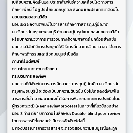
เปลี่ยนความคิดเห็นและประชาสัมพันธ์ความเคลื่อนไหวทางการ
ศึกษา เพื่อนำไปสู่ประโยชน์ต่อบุคคล สังคม และประเทศชาติต่อไป
ขอบเขตของงานวิจัย
ขอบเขต ผลงานตีพิมพ์ในวารสารศึกษาศาสตรดุษฎีบัณฑิต
มหาวิทยาลัยกรุงเทพธนบุรี กำหนดอยู่ในรูปแบบของบทความวิจัย
หรือบทความวิชาการ การวิจัยทางสังคมศาสตร์ ยกตัวอย่างเช่น
บทความวิจัยที่มีการประยุกต์ใช้วิธีการศึกษาทางวิทยาศาสตร์ในการ
ศึกษาพฤติกรรมและสังคมมนุษย์ เป็นต้น
ภาษาที่รับตีพิมพ์
ภาษาไทย และ ภาษาอังกฤษ
กระบวนการ
Review
บทความที่ตีพิมพ์ในวารสารศึกษาศาสตรดุษฎีบัณฑิต มหาวิทยาลัย
กรุงเทพธนบุรีนี้ จะต้องเป็นบทความต้นฉบับ ซึ่งไม่เคยลงตีพิมพ์ใน
วารสารอื่นใดมาก่อน และจะได้รับการพิจารณาและการประเมินโดย
ผู้ทรงคุณวุฒิ (Peer Review process) ในสาขาที่เกี่ยวข้องอย่าง
น้อย 3 ท่าน ต่อ 1 บทความ ในลักษณะ Double-blind peer review
โดยวารสารมีขั้นตอนดำเนินการจัดพิมพ์ดังนี้
1. กองบรรณาธิการวารสารฯ จะตรวจสอบความสมบูรณ์และถูก