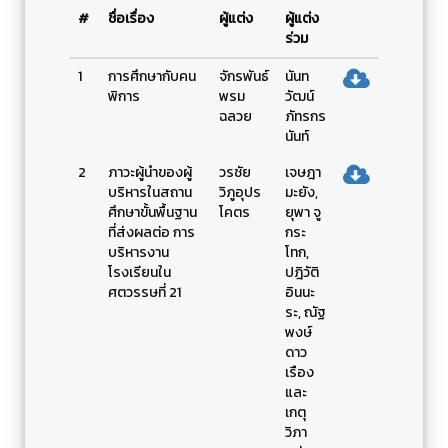
#
ชื่อเรื่อง
ผู้แต่ง
ผู้แต่ง
ร่วม
1
การศึกษากับคน
จักรพันธ์
นันท
พิการ
พรม
วัฒน์
ฉลวย
ภัทรกร
นันท์
2
ภาวะผู้นำของผู้
วรชัย
เจษฎา
บริหารในสถาน
วิภูอุปร
มะยัง,
ศึกษาขั้นพื้นฐาน
โคตร
ยุพา จู
ที่ส่งผลต่อ การ
กระ
บริหารงาน
โทก,
โรงเรียนใน
ปฎิวัติ
ศตวรรษที่ 21
อินนะ
ระ, ณัฐ
พงษ์
ดาว
เรือง
และ
เกตุ
วิภา