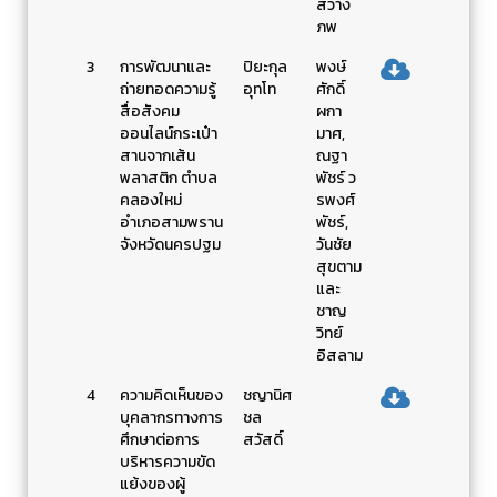
สว่าง
ภพ
3
การพัฒนาและ
ปิยะกุล
พงษ์
ถ่ายทอดความรู้
อุทโท
ศักดิ์
สื่อสังคม
ผกา
ออนไลน์กระเป๋า
มาศ,
สานจากเส้น
ณฐา
พลาสติก ตำบล
พัชร์ ว
คลองใหม่
รพงศ์
อำเภอสามพราน
พัชร์,
จังหวัดนครปฐม
วันชัย
สุขตาม
และ
ชาญ
วิทย์
อิสลาม
4
ความคิดเห็นของ
ชญานิศ
บุคลากรทางการ
ชล
ศึกษาต่อการ
สวัสดิ์
บริหารความขัด
แย้งของผู้