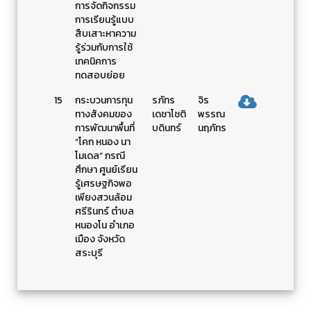
การจัดกิจกรรม
การเรียนรู้แบบ
สืบเสาะหาความ
รู้ร่วมกับการใช้
เทคนิคการ
ทดสอบย่อย
15
กระบวนการทุน
รภัทร
จิร
ทางสังคมของ
เดชาโชติ
พรรณ
การพัฒนาพื้นที่
บดินทร์
นฤภัทร
“โคก หนอง นา
โมเดล” กรณี
ศึกษา ศูนย์เรียน
รู้เศรษฐกิจพอ
เพียงสวนล้อม
ศรีรินทร์ ตำบล
หนองโน อำเภอ
เมือง จังหวัด
สระบุรี