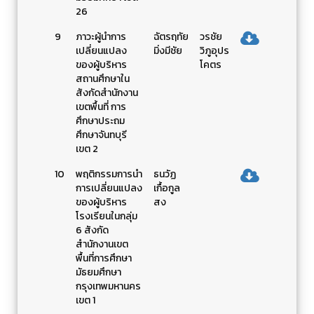
26
9
ภาวะผู้นำการ
ฉัตรฤทัย
วรชัย
เปลี่ยนแปลง
มิ่งมีชัย
วิภูอุปร
ของผู้บริหาร
โคตร
สถานศึกษาใน
สังกัดสำนักงาน
เขตพื้นที่ การ
ศึกษาประถม
ศึกษาจันทบุรี
เขต 2
10
พฤติกรรมการนำ
ธนวัฏ
การเปลี่ยนแปลง
เกื้อกูล
ของผู้บริหาร
สง
โรงเรียนในกลุ่ม
6 สังกัด
สำนักงานเขต
พื้นที่การศึกษา
มัธยมศึกษา
กรุงเทพมหานคร
เขต 1