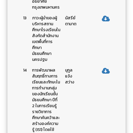
อัธยาศัย
กรุงเทพมหานคร
13
ภาวะผู้นำของผู้
นัสรีย์
บริหารสถาน
ตามาต
ศึกษาโรงเรียนใน
สังกัดสำนักงาน
เขตพื้นที่การ
ศึกษา
มัธยมศึกษา
นครปฐม
14
การพัฒนาผล
นุกูล
สัมฤทธิ์ทางการ
แจ้ง
เรียนและทักษะใน
สว่าง
การทำงานกลุ่ม
ของนักเรียนชั้น
มัธยมศึกษา ปีที่
2 ในการเรียนรู้
รายวิชาการ
ศึกษาค้นคว้าและ
สร้างองค์ความ
รู้ (IS1) โดยใช้