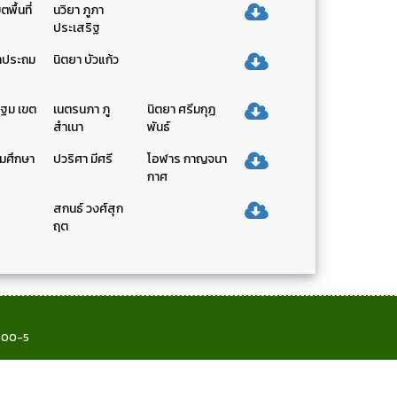
ื้นที่
นวิยา ภูภา
ประเสริฐ
ษาประถม
นิตยา บัวแก้ว
ปฐม เขต
เนตรนภา ภู
นิตยา ศรีมกุฎ
สำเนา
พันธ์
ถมศึกษา
ปวริศา มีศรี
โอฬาร กาญจนา
กาศ
สกนธ์ วงศ์สุก
ฤต
6800-5