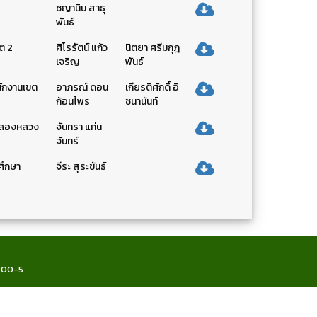
ชญานิน สาธุ
พันธ์
ต 2
ศิโรรัตน์ แก้ว
นิตยา ศรีมกุฎ
เจริญ
พันธ์
นักงานเขต
อาภรณ์ ดอน
เกียรติศักดิ์ อิ
ก้อนไพร
ชนานันท์
์คลองหลวง
จันทรา แก่น
จันทร์
ศึกษา
จีระ สุระขันธ์
6800-5