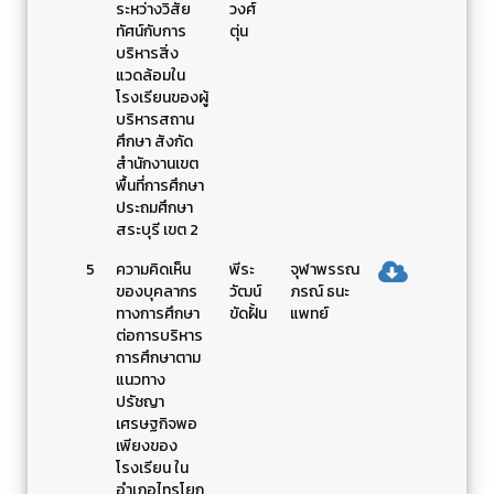
ระหว่างวิสัย
วงศ์
ทัศน์กับการ
ตุ่น
บริหารสิ่ง
แวดล้อมใน
โรงเรียนของผู้
บริหารสถาน
ศึกษา สังกัด
สำนักงานเขต
พื้นที่การศึกษา
ประถมศึกษา
สระบุรี เขต 2
5
ความคิดเห็น
พีระ
จุฬาพรรณ
ของบุคลากร
วัฒน์
ภรณ์ ธนะ
ทางการศึกษา
ขัดฝั้น
แพทย์
ต่อการบริหาร
การศึกษาตาม
แนวทาง
ปรัชญา
เศรษฐกิจพอ
เพียงของ
โรงเรียน ใน
อำเภอไทรโยก