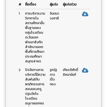
#
ชื่อเรื่อง
ผู้แต่ง
ผู้แต่งร่วม
1
การบริหารงาน
จินตนา
วิชาการใน
วงชาลี
สถานศึกษาขั้น
พื้นฐานของ
กลุ่มโรงเรียน
ตะวันออก
พัฒนาสังกัด
สำนักงานเขต
พื้นที่การศึกษา
ประถมศึกษา
สมุทรสาคร
2
ปัจจัยทางการ
ฐณัฐ
เกียรติศักดิ์
บริหารที่มีความ
ดาว
อิชนานันท์
สัมพันธ์กับ
เป็ง
พฤติกรรมการ
ทอง
สอนของครู
ปฐมวัยใน
โรงเรียน
อนุบาลเอกชน